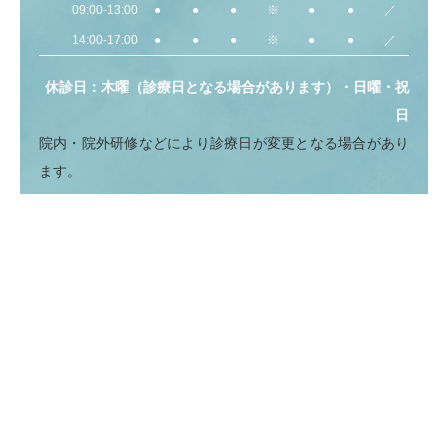
09:00-13:00
●
●
●
※
●
●
／
14:00-17:00
●
●
●
※
●
●
／
休診日：木曜（診療日となる場合があります）・日曜・祝
日
院内・院外研修などにより診療日が変更となる場合があり
ます。