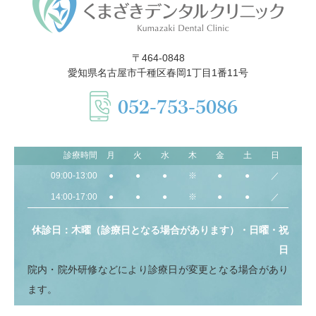
〒464-0848
愛知県名古屋市千種区春岡1丁目1番11号
052-753-5086
診療時間
月
火
水
木
金
土
日
09:00-13:00
●
●
●
※
●
●
／
14:00-17:00
●
●
●
※
●
●
／
休診日：木曜（診療日となる場合があります）・日曜・祝
日
院内・院外研修などにより診療日が変更となる場合があり
ます。