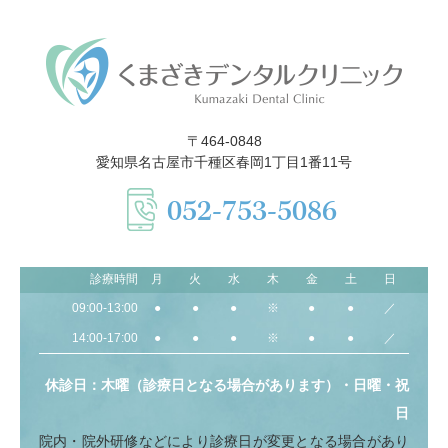
〒464-0848
愛知県名古屋市千種区春岡1丁目1番11号
052-753-5086
診療時間
月
火
水
木
金
土
日
09:00-13:00
●
●
●
※
●
●
／
14:00-17:00
●
●
●
※
●
●
／
休診日：木曜（診療日となる場合があります）・日曜・祝
日
院内・院外研修などにより診療日が変更となる場合があり