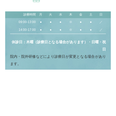
診療時間
月
火
水
木
金
土
日
09:00-13:00
●
●
●
※
●
●
／
14:00-17:00
●
●
●
※
●
●
／
休診日：木曜（診療日となる場合があります）・日曜・祝
日
院内・院外研修などにより診療日が変更となる場合があり
ます。